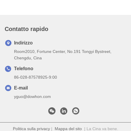
Contatto rapido
Indirizzo
Room2010, Fortune Center, No.191 Tongyi Bystreet,
Chengdu, Cina
Telefono
86-028-87578925-9:00
E-mail
yguo@dowhon.com
Politica sulla privacy
|
Mappa del sito
| La Cina va bene.
Qualità FKM Precompound di gomma Fornitore. 2022-2026