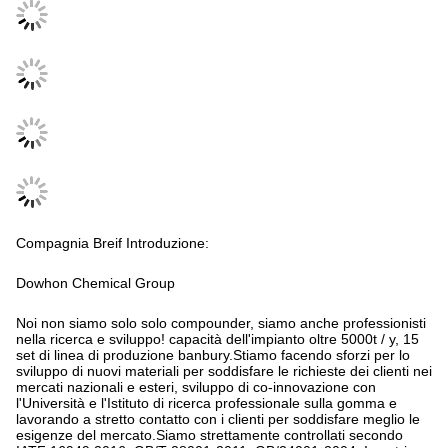
Compagnia Breif Introduzione:
Dowhon Chemical Group
Noi non siamo solo solo compounder, siamo anche professionisti
nella ricerca e sviluppo! capacità dell'impianto oltre 5000t / y, 15
set di linea di produzione banbury.Stiamo facendo sforzi per lo
sviluppo di nuovi materiali per soddisfare le richieste dei clienti nei
mercati nazionali e esteri, sviluppo di co-innovazione con
l'Università e l'Istituto di ricerca professionale sulla gomma e
lavorando a stretto contatto con i clienti per soddisfare meglio le
esigenze del mercato.Siamo strettamente controllati secondo
IATF 16949:2016, GB/T 28001-2011, GB/24001-2004. I nostri
prodotti sono ampiamente utilizzati in chimica, aviazione, spazio
aereo, elettronica, petrolio, automotive, tessile e macchinari, e
hanno clienti ben noti dall'Europa,America, il Medio Oriente e