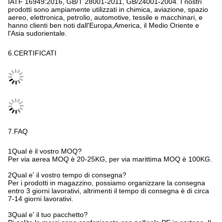
l'Asia sudorientale.
6.CERTIFICATI
7.FAQ
1Qual è il vostro MOQ?
Per via aerea MOQ è 20-25KG, per via marittima MOQ è 100KG.
2Qual e' il vostro tempo di consegna?
Per i prodotti in magazzino, possiamo organizzare la consegna
entro 3 giorni lavorativi, altrimenti il tempo di consegna è di circa
7-14 giorni lavorativi.
3Qual e' il tuo pacchetto?
Di solito le merci sono confezionate con pellicola PE in cartone. Il
peso netto è di 20-25 kg per cartone. 500 kg in un pallet.
4, Come possiamo selezionare esattamente il grado che si adatta
per il nostro uso?