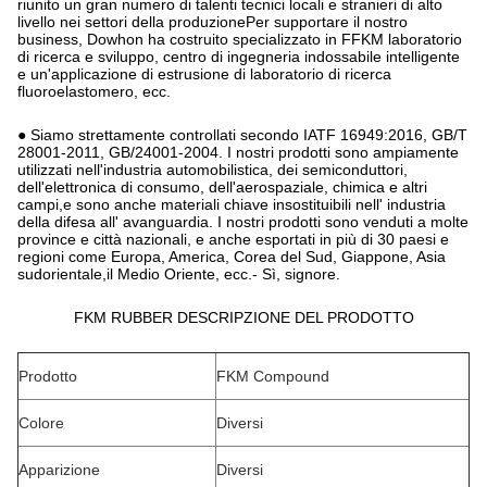
riunito un gran numero di talenti tecnici locali e stranieri di alto
livello nei settori della produzionePer supportare il nostro
business, Dowhon ha costruito specializzato in FFKM laboratorio
di ricerca e sviluppo, centro di ingegneria indossabile intelligente
e un'applicazione di estrusione di laboratorio di ricerca
fluoroelastomero, ecc.
● Siamo strettamente controllati secondo IATF 16949:2016, GB/T
28001-2011, GB/24001-2004. I nostri prodotti sono ampiamente
utilizzati nell'industria automobilistica, dei semiconduttori,
dell'elettronica di consumo, dell'aerospaziale, chimica e altri
campi,e sono anche materiali chiave insostituibili nell' industria
della difesa all' avanguardia. I nostri prodotti sono venduti a molte
province e città nazionali, e anche esportati in più di 30 paesi e
regioni come Europa, America, Corea del Sud, Giappone, Asia
sudorientale,il Medio Oriente, ecc.- Sì, signore.
FKM RUBBER DESCRIPZIONE DEL PRODOTTO
Prodotto
FKM Compound
Colore
Diversi
Apparizione
Diversi