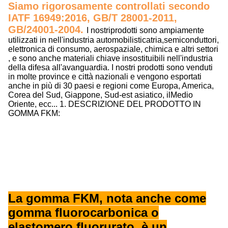
Siamo rigorosamente controllati secondo
IATF 16949:2016, GB/T 28001-2011,
GB/24001-2004.
I nostri
prodotti sono ampiamente
utilizzati in
nell'industria automobilistica
tr
ia,
semiconduttori,
elettronica di consumo, aerospaziale, chimica e altri settori
, e sono anche materiali chiave insostituibili
nell'industria
della difesa all'avanguardia.
I nostri prodotti sono venduti
in molte province e città nazionali e vengono esportati
anche in più di 30 paesi e regioni come Europa, America,
Corea del Sud, Giappone, Sud-est asiatico
, il
Medio
Oriente, ecc...
1. DESCRIZIONE DEL PRODOTTO IN
GOMMA FKM:
La gomma FKM, nota anche come
gomma fluorocarbonica o
elastomero fluorurato, è un