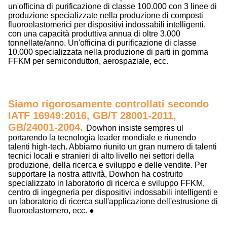
un'officina di purificazione di classe 100.000 con 3 linee di
produzione specializzate nella produzione di composti
fluoroelastomerici per dispositivi indossabili intelligenti,
con una capacità produttiva annua di oltre 3.000
tonnellate/anno. Un'officina di purificazione di classe
10.000 specializzata nella produzione di parti in gomma
FFKM per semiconduttori, aerospaziale, ecc.
Siamo rigorosamente controllati secondo
IATF 16949:2016, GB/T 28001-2011,
GB/24001-2004.
Dowhon insiste sempre
s
ul
portare
ndo
la tecnologia leader mondiale e riunendo
talenti high-tech.
A
bbiamo riunito un gran numero di talenti
tecnici locali e stranieri di alto livello nei settori della
produzione, della ricerca e sviluppo e delle vendite.
Per
supportare la nostra attività, Dowhon ha costruito
specializzato
in
laboratorio di ricerca e sviluppo FFKM,
centro di ingegneria per dispositivi indossabili intelligenti
e
un laboratorio di ricerca sull'applicazione dell'estrusione di
fluoroelastomero, ecc.
●