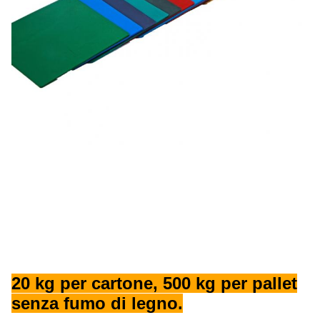
20 kg per cartone, 500 kg per pallet
senza fumo di legno.