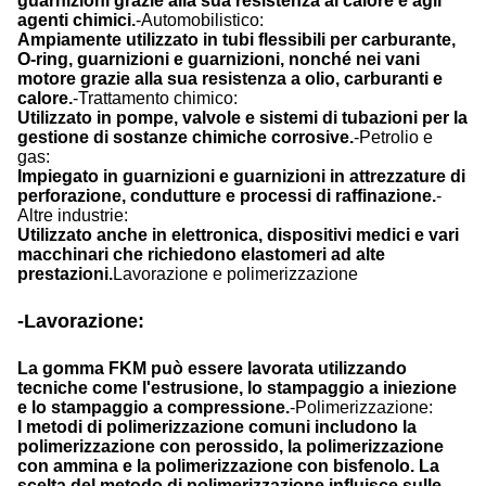
guarnizioni grazie alla sua resistenza al calore e agli
agenti chimici.
-Automobilistico:
Ampiamente utilizzato in tubi flessibili per carburante,
O-ring, guarnizioni e guarnizioni, nonché nei vani
motore grazie alla sua resistenza a olio, carburanti e
calore.
-Trattamento chimico:
Utilizzato in pompe, valvole e sistemi di tubazioni per la
gestione di sostanze chimiche corrosive.
-Petrolio e
gas:
Impiegato in guarnizioni e guarnizioni in attrezzature di
perforazione, condutture e processi di raffinazione.
-
Altre industrie:
Utilizzato anche in elettronica, dispositivi medici e vari
macchinari che richiedono elastomeri ad alte
prestazioni.
Lavorazione e polimerizzazione
-Lavorazione:
La gomma FKM può essere lavorata utilizzando
tecniche come l'estrusione, lo stampaggio a iniezione
e lo stampaggio a compressione.
-Polimerizzazione:
I metodi di polimerizzazione comuni includono la
polimerizzazione con perossido, la polimerizzazione
con ammina e la polimerizzazione con bisfenolo. La
scelta del metodo di polimerizzazione influisce sulle