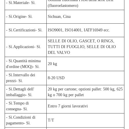
- Sì.
Materiale
- Sì.
(fluoroelastomero)
- Sì.
Origine
- Sì.
Sichuan, Cina
- Sì.
Certificazioni
- Sì.
ISO9001, ISO14001, IATF16949 ecc.
SELLE DI OLIO, GASCET, O RINGS,
- Sì.
Applicazioni
- Sì.
TUTTI DI FUOGLIO, SELLE DI OLIO
DEL VALVO
- Sì.
Quantità minima
20 kg
d'ordine (MOQ)
- Sì.
- Sì.
Intervallo dei
8-20 USD
prezzi
- Sì.
- Sì.
Dettagli dell'
20 kg per cartone; opzioni pallet: 500 kg, 625
imballaggio
- Sì.
kg o 700 kg per pallet
- Sì.
Tempo di
Entro 7 giorni lavorativi
consegna
- Sì.
- Sì.
Condizioni di
T/T
pagamento
- Sì.