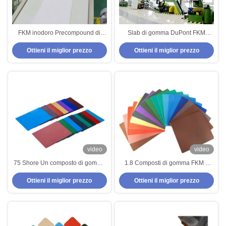
FKM inodoro Precompound di
Slab di gomma DuPont FKM
gomma PER P595 per le
spessore 2 mm-8 mm per
Ottieni il miglior prezzo
Ottieni il miglior prezzo
guarnizioni di gomma resistenti
guarnizioni per olio
dell'olio
video
video
75 Shore Un composto di gomma
1.8 Composti di gomma FKM a
bianca FKM con eccellente
gravità specifica con 75 Shore A
Ottieni il miglior prezzo
Ottieni il miglior prezzo
resistenza all' ozono
Durezza eccellente resistenza
all'olio