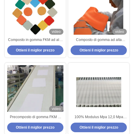
video
video
Composto in gomma FKM ad alta
Composto di gomma ad alta
elongazione con resistenza
resistenza di forza FKM per
Ottieni il miglior prezzo
Ottieni il miglior prezzo
all'olio e intervallo di temperatura
resistenza chimica eccellente
da -20°C a +200°C per
applicazioni industriali
video
Precomposto di gomma FKM di
100% Modulus Mpa 12,0 Mpa
grado industriale per prestazioni
FKM Rubber Precompound
Ottieni il miglior prezzo
Ottieni il miglior prezzo
ottimali eccellente resistenza
Compression Set 17 Resistenza
all'ozono
alla trazione 12 MPa