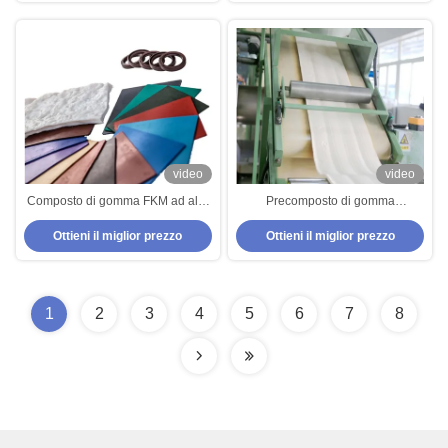
video
video
Composto di gomma FKM ad alte
Precomposto di gomma
prestazioni con allungamento >
DOWHON FKM con allungamento
Ottieni il miglior prezzo
Ottieni il miglior prezzo
200%, resistenza alla rottura e
del 300% e modulo del 100% di
legame metallico
5,0 Mpa
1
2
3
4
5
6
7
8