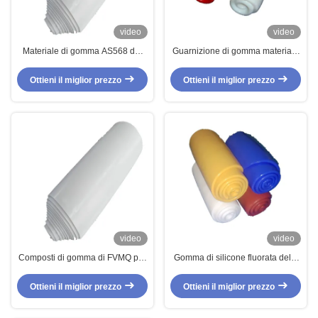
video
video
Materiale di gomma AS568 del
Guarnizione di gomma materiale
getto FVMQ del Fluorosilicone
resistente di Glt di bassa
inodoro del giunto circolare per la
temperatura di gomma di gomma
Ottieni il miglior prezzo
Ottieni il miglior prezzo
O Ring Seals
dei composti HNBR di AS568
FVMQ
video
video
Composti di gomma di FVMQ per
Gomma di silicone fluorata della
il giunto circolare
gomma di silicone del fluoro di
FVMQ
Ottieni il miglior prezzo
Ottieni il miglior prezzo