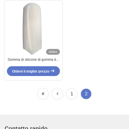
video
Gomma di silicone di gomma dei
composti di FVMQ
Ottieni il miglior prezzo
1
2
Contatto rapido