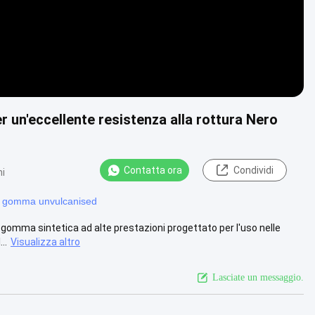
 un'eccellente resistenza alla rottura Nero
Contatta ora
Condividi
ni
i gomma unvulcanised
gomma sintetica ad alte prestazioni progettato per l'uso nelle
..
Visualizza altro
Lasciate un messaggio.