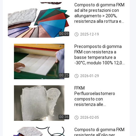
Composto di gomma FKM
ad alte prestazioni con
allungamento > 200%,
resistenza alla rottura e
legame metallico
Composto di gomma di FKM
00:09
2025-12-19
Precomposto di gomma
FKM con resistenza a
basse temperature a
-30°C, modulo 100% 12,0
Mpa e eccellente
resistenza all'olio per i
FKM Precompound di gomma
00:25
2026-01-29
sistemi di carburante
automobilistici
FFKM
Perfluoroelastomero
composto con
resistenza alle
temperature da -20°C a
315°C, eccellente
Composto di FFKM
00:36
2026-02-05
resistenza all'olio e
durezza a 70°C
Composto di gomma FKM
resistente all'olio per