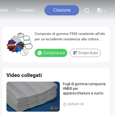
enti
Contattaci
Citazione
Composto di gomma FKM resistente all'olio
per un'eccellente resistenza alla rottura
Nero utilizzato per anelli e sigilli
Contatta ora
Scopri di più
Video collegati
Fogli di gomma composta
HNBR per
apparecchiature a vuoto
Composto di HNBR
2025-07-18
00:32