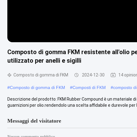
Composto di gomma FKM resistente all'olio per
utilizzato per anelli e sigilli
Composto di gomma di FKM
2024-12-30
14 opinio
#
Composto di gomma di FKM
#
Composti di FKM
#
composto d
Descrizione del prodotto: FKM Rubber Compound è un materiale di 
guarnizioni per olio.rendendolo una scelta affidabile e durevole per l.
Messaggi del visitatore
Nessun commento pubblico